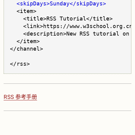
<skipDays>Sunday</skipDays>
  <item>

    <title>RSS Tutorial</title>

    <link>https://www.w3school.org.cn/
    <description>New RSS tutorial on W
  </item>

</channel>

</rss>
RSS 参考手册