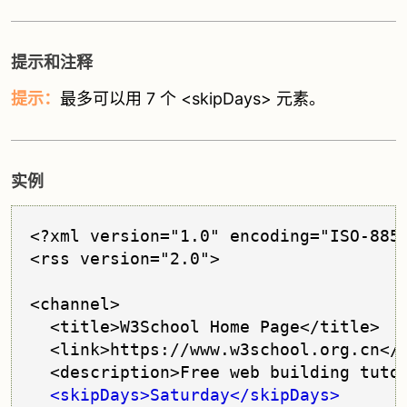
提示和注释
提示：
最多可以用 7 个 <skipDays> 元素。
实例
<?xml version="1.0" encoding="ISO-8859
<rss version="2.0">

<channel>

  <title>W3School Home Page</title>

  <link>https://www.w3school.org.cn</l
  <description>Free web building tutor
<skipDays>Saturday</skipDays>