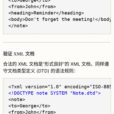
<to>George</to>

<from>John</from>

<heading>Reminder</heading>

<body>Don't forget the meeting!</body>
</note>
验证 XML 文档
合法的 XML 文档是“形式良好”的 XML 文档，同样遵
守文档类型定义 (DTD) 的语法规则：
<!DOCTYPE note SYSTEM "Note.dtd">
<note>

<to>George</to>

<from>John</from>
