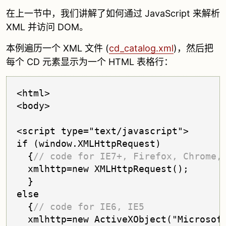
在上一节中，我们讲解了如何通过 JavaScript 来解析
XML 并访问 DOM。
本例遍历一个 XML 文件 (
cd_catalog.xml
)，然后把
每个 CD 元素显示为一个 HTML 表格行：
<html>

<body>

<script type="text/javascript">

if (window.XMLHttpRequest)

  {
// code for IE7+, Firefox, Chrome,
  xmlhttp=new XMLHttpRequest();

  }

else

  {
// code for IE6, IE5
  xmlhttp=new ActiveXObject("Microsoft