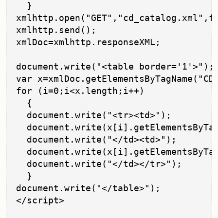
  }

xmlhttp.open("GET","cd_catalog.xml",fa
xmlhttp.send();

xmlDoc=xmlhttp.responseXML;

document.write("<table border='1'>");

var x=xmlDoc.getElementsByTagName("CD"
for (i=0;i<x.length;i++)

  {

  document.write("<tr><td>");

  document.write(x[i].getElementsByTag
  document.write("</td><td>");

  document.write(x[i].getElementsByTag
  document.write("</td></tr>");

  }

document.write("</table>");

</script>
