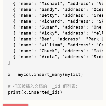
  { "name": "Michael", "address": "Val
  { "name": "Sandy", "address": "Ocean
  { "name": "Betty", "address": "Green
  { "name": "Richard", "address": "Sky
  { "name": "Susan", "address": "One w
  { "name": "Vicky", "address": "Yello
  { "name": "Ben", "address": "Park La
  { "name": "William", "address": "Cen
  { "name": "Chuck", "address": "Main 
  { "name": "Viola", "address": "Sidew
]

x = mycol.insert_many(mylist)

# 打印被插入文档的  _id 值列表：