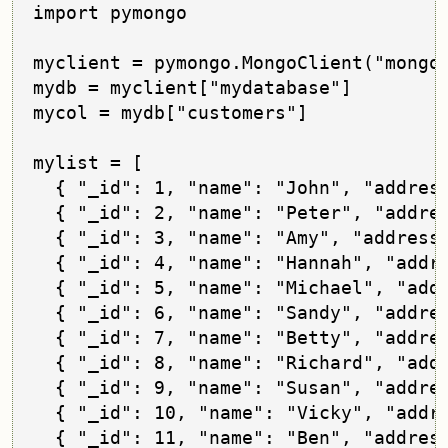
import pymongo

myclient = pymongo.MongoClient("mongod
mydb = myclient["mydatabase"]

mycol = mydb["customers"]

mylist = [

  { "_id": 1, "name": "John", "address
  { "_id": 2, "name": "Peter", "addres
  { "_id": 3, "name": "Amy", "address"
  { "_id": 4, "name": "Hannah", "addre
  { "_id": 5, "name": "Michael", "addr
  { "_id": 6, "name": "Sandy", "addres
  { "_id": 7, "name": "Betty", "addres
  { "_id": 8, "name": "Richard", "addr
  { "_id": 9, "name": "Susan", "addres
  { "_id": 10, "name": "Vicky", "addre
  { "_id": 11, "name": "Ben", "address