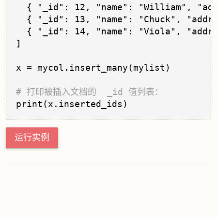
  { "_id": 12, "name": "William", "add
  { "_id": 13, "name": "Chuck", "addre
  { "_id": 14, "name": "Viola", "addre
]

x = mycol.insert_many(mylist)

# 打印被插入文档的  _id 值列表：
运行实例