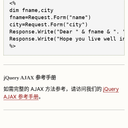
<%

dim fname,city

fname=Request.Form("name")

city=Request.Form("city")

Response.Write("Dear " & fname & ". ")
Response.Write("Hope you live well in 
jQuery AJAX 参考手册
如需完整的 AJAX 方法参考，请访问我们的
jQuery
AJAX 参考手册
。