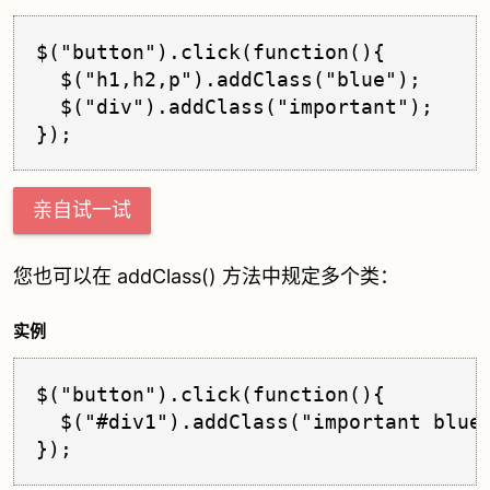
$("button").click(function(){

  $("h1,h2,p").addClass("blue");

  $("div").addClass("important");

亲自试一试
您也可以在 addClass() 方法中规定多个类：
实例
$("button").click(function(){

  $("#div1").addClass("important blue"