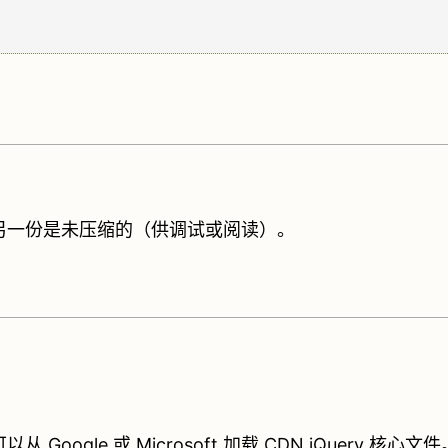
的，另一份是未压缩的（供调试或阅读）。
ogle 或 Microsoft 加载 CDN jQuery 核心文件