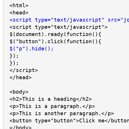
<html>

<script type="text/javascript" src="j
<script type="text/javascript">

$(document).ready(function(){

$("p").hide();
});

});

</script>

</head>

<body>

<h2>This is a heading</h2>

<p>This is a paragraph.</p>

<p>This is another paragraph.</p>

<button type="button">Click me</button
</body>
