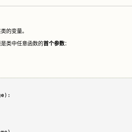
该类的变量。
须是类中任意函数的
首个参数
：
e):

me)
