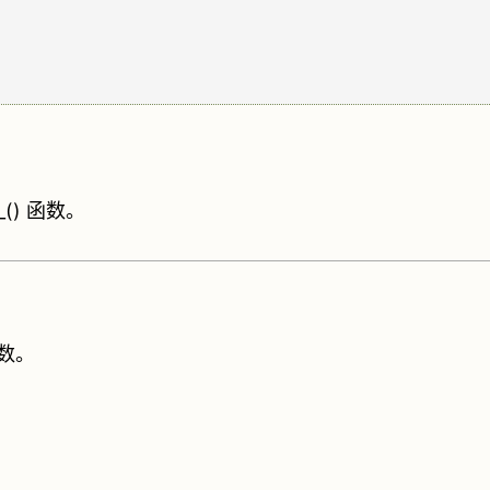
t__() 函数。
数。